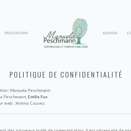
PRESTATIONS
AGENDA
C
POLITIQUE DE CONFIDENTIALITÉ
cation: Manuela Peschmann
la Peschmann,
Emilie Fux
ur web: Jérémy Couvez
nt des nouveaux outils de communication, il est nécessaire de po