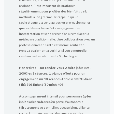
tous les cas, consultation ponctuelle ou suivi
prolongé, il est important de pratiquer
régulièrement pour profiter des bienfaits de la
méthode à long terme.
Je rappelle qu’un
Sophrologue est tenu au secret professionnel et
que sa démarche se fait sans jugement ni
interprétation et sans prétention à remplacer la
médecine traditionnelle. Une collaboration avec un
professionnel de santé est même souhaitée.
Pensez également à vérifier si votre mutuelle
rembourse les séances de Sophrologie.
Honoraires – sur rendez-vous
Adulte (1h): 70€ ,
200€ les 3 séances, 1 séance offerte pour un
engagement sur 10 séances
Adolescent/étudiant
(1h): 50€
Enfant (30 min): 40€
Accompagnement intensif pour personnes âgées
isolées/dépendantes/en perte d’autonomie
(directement au domicile): écoute bienveillante,
contact humain, gestion des angoisses, des